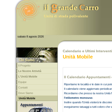
sabato 8 agosto 2026
Calendario e Ultimi Intervent
Unità Mobile
Il Progetto
Le Nostre Attività
L'Unità Mobile
Il Calendario Appuntamenti 
Equipe
Riportiamo le località e le date in cui po
Contatti
Il calendario viene aggiornato periodic
Dove Siamo
Ricordiamo che presso la nostra Unità M
l'etilometro monouso
.
Unità Mobile
Inoltre quando l'Unità visiterà le discot
eseguiranno tatuaggi a tutti coloro che 