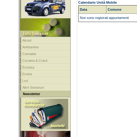
Calendario Unità Mobile
Data
Comune
Non sono registrati appuntamenti
Alcool
Anfetamine
Cannabis
Cocaina & Crack
Ecstasy
Eroina
Lsd
Altre Sostanze
Newsletter