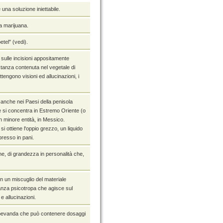
una soluzione iniettabile.
la marijuana.
etel" (vedi).
a sulle incisioni appositamente
stanza contenuta nel vegetale di
tengono visioni ed allucinazioni, i
 anche nei Paesi della penisola
ne si concentra in Estremo Oriente (o
n minore entità, in Messico.
i ottiene l'oppio grezzo, un liquido
presso in pani.
one, di grandezza in personalità che,
n un miscuglio del materiale
anza psicotropa che agisce sul
 allucinazioni.
", bevanda che può contenere dosaggi