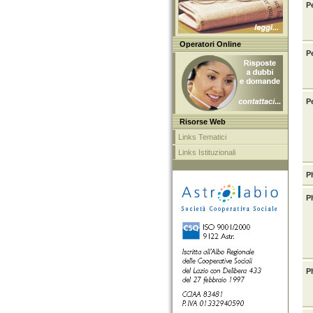
Pe
Operatori Online
P
P
Risorse Web
Links Tematici
Links Istituzionali
P
P
P