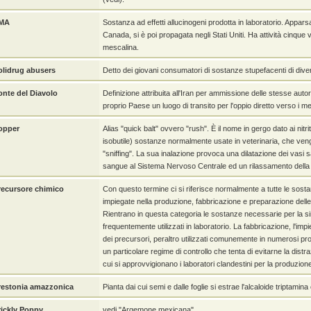
MA
Sostanza ad effetti allucinogeni prodotta in laboratorio. Appars
Canada, si è poi propagata negli Stati Uniti. Ha attività cinque 
mescalina.
olidrug abusers
Detto dei giovani consumatori di sostanze stupefacenti di diver
onte del Diavolo
Definizione attribuita all'Iran per ammissione delle stesse autor
proprio Paese un luogo di transito per l'oppio diretto verso i me
opper
Alias "quick balt" ovvero "rush". È il nome in gergo dato ai nitriti a
isobutile) sostanze normalmente usate in veterinaria, che veng
"sniffing". La sua inalazione provoca una dilatazione dei vasi 
sangue al Sistema Nervoso Centrale ed un rilassamento della 
recursore chimico
Con questo termine ci si riferisce normalmente a tutte le so
impiegate nella produzione, fabbricazione e preparazione dell
Rientrano in questa categoria le sostanze necessarie per la sin
frequentemente utilizzati in laboratorio. La fabbricazione, l'imp
dei precursori, peraltro utilizzati comunemente in numerosi pro
un particolare regime di controllo che tenta di evitarne la distr
cui si approvvigionano i laboratori clandestini per la produzion
restonia amazzonica
Pianta dai cui semi e dalle foglie si estrae l'alcaloide triptamina
rickly Poppy
vedi "Argemone mexicana".