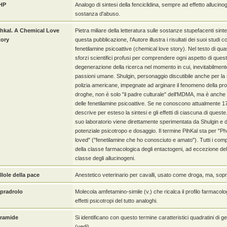
HP
Analogo di sintesi della fenciclidina, sempre ad effetto alluc
sostanza d'abuso.
ihkal. A Chemical Love
Pietra miliare della letteratura sulle sostanze stupefacenti sint
tory
questa pubblicazione, l'Autore illustra i risultati dei suoi studi c
fenetilamine psicoattive (chemical love story). Nel testo di quas
sforzi scientifici profusi per comprendere ogni aspetto di que
degenerazione della ricerca nel momento in cui, inevitabilmente,
passioni umane. Shulgin, personaggio discutibile anche per la su
polizia americane, impegnate ad arginare il fenomeno della p
droghe, non è solo "il padre culturale" dell'MDMA, ma è anche 
delle fenetilamine psicoattive. Se ne conoscono attualmente 17
descrive per esteso la sintesi e gli effetti di ciascuna di ques
suo laboratorio viene direttamente sperimentata da Shulgin e 
potenziale psicotropo e dosaggio. Il termine PihKal sta per 
loved" ("fenetilamine che ho conosciuto e amato"). Tutti i compo
della classe farmacologica degli entactogeni, ad eccezione del
classe degli allucinogeni.
llole della pace
Anestetico veterinario per cavalli, usato come droga, ma, soprat
ipradrolo
Molecola amfetamino-simile (v.) che ricalca il profilo farmaco
effetti psicotropi del tutto analoghi.
iramide
Si identificano con questo termine caratteristici quadratini di ge
(vedi).