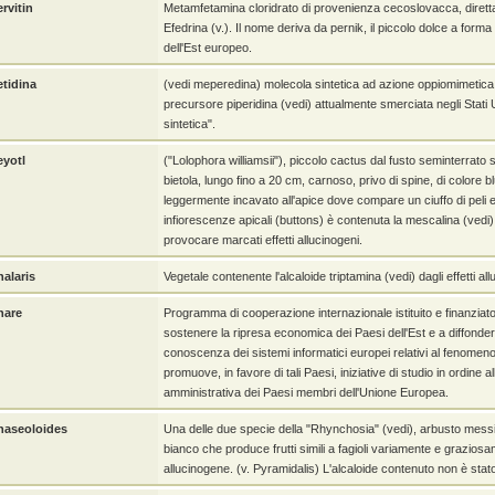
rvitin
Metamfetamina cloridrato di provenienza cecoslovacca, dirett
Efedrina (v.). Il nome deriva da pernik, il piccolo dolce a forma
dell'Est europeo.
etidina
(vedi meperedina) molecola sintetica ad azione oppiomimetica
precursore piperidina (vedi) attualmente smerciata negli Stati Un
sintetica".
eyotl
("Lolophora williamsii"), piccolo cactus dal fusto seminterrato s
bietola, lungo fino a 20 cm, carnoso, privo di spine, di colore b
leggermente incavato all'apice dove compare un ciuffo di peli e d
infiorescenze apicali (buttons) è contenuta la mescalina (vedi),
provocare marcati effetti allucinogeni.
halaris
Vegetale contenente l'alcaloide triptamina (vedi) dagli effetti allu
hare
Programma di cooperazione internazionale istituito e finanziato
sostenere la ripresa economica dei Paesi dell'Est e a diffonder
conoscenza dei sistemi informatici europei relativi al fenomeno
promuove, in favore di tali Paesi, iniziative di studio in ordine a
amministrativa dei Paesi membri dell'Unione Europea.
haseoloides
Una delle due specie della "Rhynchosia" (vedi), arbusto messica
bianco che produce frutti simili a fagioli variamente e graziosa
allucinogene. (v. Pyramidalis) L'alcaloide contenuto non è stat