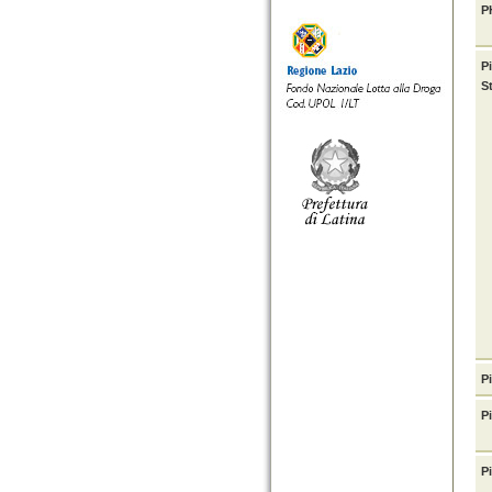
P
P
S
Pi
P
P