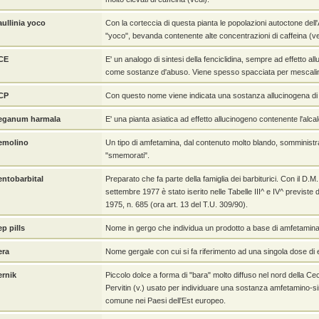
aullinia yoco
Con la corteccia di questa pianta le popolazioni autoctone del
"yoco", bevanda contenente alte concentrazioni di caffeina (ve
CE
E' un analogo di sintesi della fenciclidina, sempre ad effetto a
come sostanze d'abuso. Viene spesso spacciata per mescali
CP
Con questo nome viene indicata una sostanza allucinogena di p
eganum harmala
E' una pianta asiatica ad effetto allucinogeno contenente l'alca
emolino
Un tipo di amfetamina, dal contenuto molto blando, somministrat
"smemorati".
entobarbital
Preparato che fa parte della famiglia dei barbiturici. Con il D.
settembre 1977 è stato iserito nelle Tabelle III^ e IV^ previste 
1975, n. 685 (ora art. 13 del T.U. 309/90).
p pills
Nome in gergo che individua un prodotto a base di amfetamina
era
Nome gergale con cui si fa riferimento ad una singola dose di 
ernik
Piccolo dolce a forma di "bara" molto diffuso nel nord della Ce
Pervitin (v.) usato per individuare una sostanza amfetamino-si
comune nei Paesi dell'Est europeo.