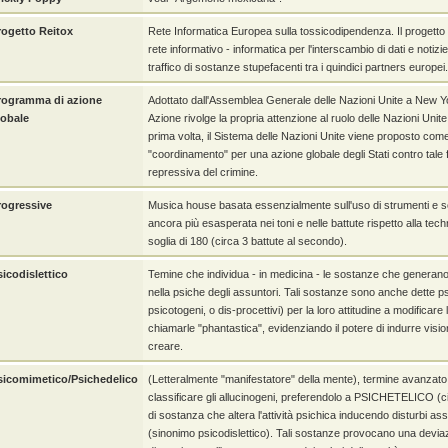
rogetto Reitox
Rete Informatica Europea sulla tossicodipendenza. Il progetto è
rete informativo - informatica per l'interscambio di dati e not
traffico di sostanze stupefacenti tra i quindici partners europei.
rogramma di azione
Adottato dall'Assemblea Generale delle Nazioni Unite a New Yor
lobale
Azione rivolge la propria attenzione al ruolo delle Nazioni Unite 
prima volta, il Sistema delle Nazioni Unite viene proposto com
"coordinamento" per una azione globale degli Stati contro tal
repressiva del crimine.
rogressive
Musica house basata essenzialmente sull'uso di strumenti e son
ancora più esasperata nei toni e nelle battute rispetto alla techn
soglia di 180 (circa 3 battute al secondo).
sicodislettico
Temine che individua - in medicina - le sostanze che generano e
nella psiche degli assuntori. Tali sostanze sono anche dette ps
psicotogeni, o dis-procettivi) per la loro attitudine a modificar
chiamarle "phantastica", evidenziando il potere di indurre visio
creare.
sicomimetico/Psichedelico
(Letteralmente "manifestatore" della mente), termine avanz
classificare gli allucinogeni, preferendolo a PSICHETELICO (cio
di sostanza che altera l'attività psichica inducendo disturbi assim
(sinonimo psicodislettico). Tali sostanze provocano una deviaz