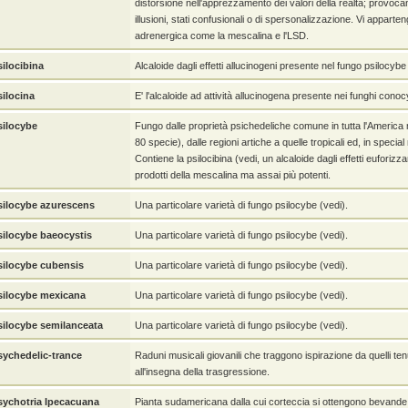
distorsione nell'apprezzamento dei valori della realtà; provocan
illusioni, stati confusionali o di spersonalizzazione. Vi apparten
adrenergica come la mescalina e l'LSD.
silocibina
Alcaloide dagli effetti allucinogeni presente nel fungo psilocybe
silocina
E' l'alcaloide ad attività allucinogena presente nei funghi con
silocybe
Fungo dalle proprietà psichedeliche comune in tutta l'America
80 specie), dalle regioni artiche a quelle tropicali ed, in speci
Contiene la psilocibina (vedi, un alcaloide dagli effetti euforizzan
prodotti della mescalina ma assai più potenti.
silocybe azurescens
Una particolare varietà di fungo psilocybe (vedi).
silocybe baeocystis
Una particolare varietà di fungo psilocybe (vedi).
silocybe cubensis
Una particolare varietà di fungo psilocybe (vedi).
silocybe mexicana
Una particolare varietà di fungo psilocybe (vedi).
silocybe semilanceata
Una particolare varietà di fungo psilocybe (vedi).
sychedelic-trance
Raduni musicali giovanili che traggono ispirazione da quelli te
all'insegna della trasgressione.
sychotria Ipecacuana
Pianta sudamericana dalla cui corteccia si ottengono bevande