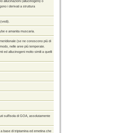
o allucinazioni (allucinogeni) o
gono i derivati a struttura
 (vedi).
ocybe e amanita muscaria.
 meridionale (se ne conoscono più di
al modo, nelle aree più temperate.
ti ed allucinogeni molto simili a quelli
nuti sull'isola di GOA, assolutamente
 a base di triptamina ed emetina che