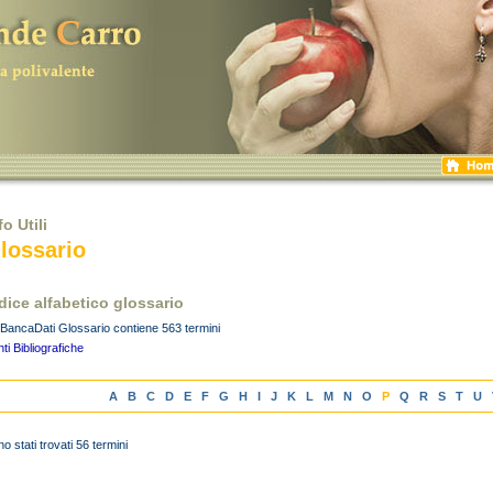
fo Utili
lossario
dice alfabetico glossario
BancaDati Glossario contiene 563 termini
ti Bibliografiche
A
B
C
D
E
F
G
H
I
J
K
L
M
N
O
P
Q
R
S
T
U
o stati trovati 56 termini