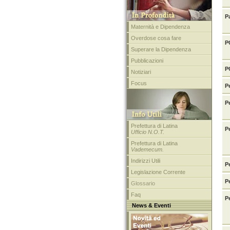
P
Maternità e Dipendenza
Overdose cosa fare
P
Superare la Dipendenza
Pubblicazioni
P
Notiziari
Focus
P
P
Prefettura di Latina
P
Ufficio N.O.T.
Prefettura di Latina
Vademecum.
Indirizzi Utili
Pe
Legislazione Corrente
P
Glossario
Faq
P
News & Eventi