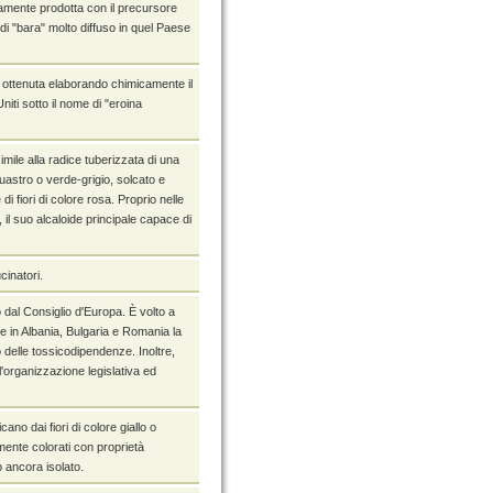
amente prodotta con il precursore
 di "bara" molto diffuso in quel Paese
 ottenuta elaborando chimicamente il
iti sotto il nome di "eroina
imile alla radice tuberizzata di una
luastro o verde-grigio, solcato e
i fiori di colore rosa. Proprio nelle
 il suo alcaloide principale capace di
cinatori.
 dal Consiglio d'Europa. È volto a
e in Albania, Bulgaria e Romania la
 delle tossicodipendenze. Inoltre,
ll'organizzazione legislativa ed
no dai fiori di colore giallo o
mente colorati con proprietà
o ancora isolato.