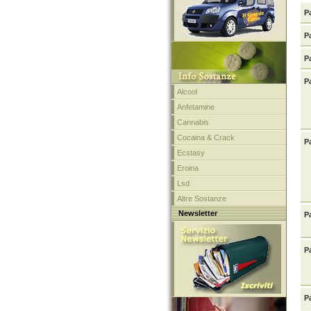
P
P
P
P
Alcool
Anfetamine
Cannabis
Cocaina & Crack
P
Ecstasy
Eroina
Lsd
Altre Sostanze
Newsletter
P
P
P