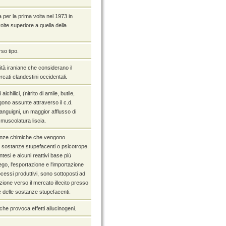
a per la prima volta nel 1973 in
volte superiore a quella della
so tipo.
ità iraniane che considerano il
rcati clandestini occidentali.
lchilici, (nitrito di amile, butile,
ono assunte attraverso il c.d.
sanguigni, un maggior afflusso di
muscolatura liscia.
stanze chimiche che vengono
e sostanze stupefacenti o psicotrope.
tesi e alcuni reattivi base più
iego, l'esportazione e l'importazione
cessi produttivi, sono sottoposti ad
azione verso il mercato illecito presso
e delle sostanze stupefacenti.
 che provoca effetti allucinogeni.