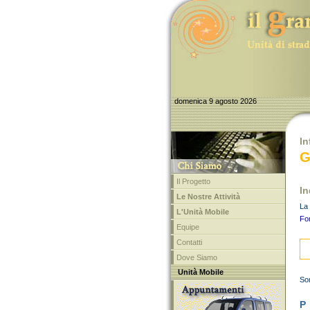
domenica 9 agosto 2026
In
G
Il Progetto
In
Le Nostre Attività
La 
L'Unità Mobile
Fon
Equipe
Contatti
Dove Siamo
Unità Mobile
Son
P