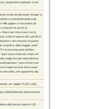
inogeno, largamente impiegato come
etiche scritto da Alexander Shulgin: in
ondotti in semiclandestinità sulle
i mille pagine si raccontano gli
sti composti ma anche la
 finisce per intrecciarsi con le
a scelta di opporsi alle autorità di
roduzione e del consumo di queste
lo scopritore della maggior parte
9 e la seconda parte del libro
te. Ogni nuova molecola creata nel
dalla moglie Ann per determinarne
"Phenethylamines I have known and
sti trattati nel testo fanno parte
la mescalina, che appartiene alla
tutto, per tagliare l'LSD (vedi).
logico dell'amfetamina determinando
latina utilizzati per ingerire LSD