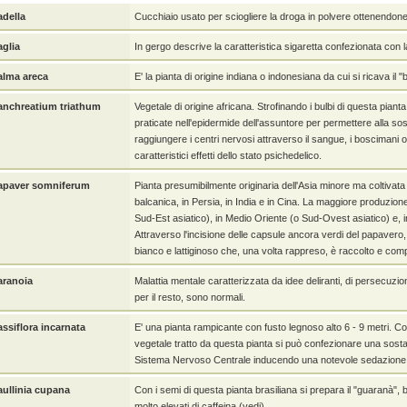
adella
Cucchiaio usato per sciogliere la droga in polvere ottenendone 
aglia
In gergo descrive la caratteristica sigaretta confezionata con 
alma areca
E' la pianta di origine indiana o indonesiana da cui si ricava il "b
anchreatium triathum
Vegetale di origine africana. Strofinando i bulbi di questa piant
praticate nell'epidermide dell'assuntore per permettere alla so
raggiungere i centri nervosi attraverso il sangue, i boscimani ot
caratteristici effetti dello stato psichedelico.
apaver somniferum
Pianta presumibilmente originaria dell'Asia minore ma coltivata
balcanica, in Persia, in India e in Cina. La maggiore produzio
Sud-Est asiatico), in Medio Oriente (o Sud-Ovest asiatico) e, i
Attraverso l'incisione delle capsule ancora verdi del papavero, s
bianco e lattiginoso che, una volta rappreso, è raccolto e com
aranoia
Malattia mentale caratterizzata da idee deliranti, di persecuzi
per il resto, sono normali.
assiflora incarnata
E' una pianta rampicante con fusto legnoso alto 6 - 9 metri. Co
vegetale tratto da questa pianta si può confezionare una sost
Sistema Nervoso Centrale inducendo una notevole sedazione e
aullinia cupana
Con i semi di questa pianta brasiliana si prepara il "guaranà
molto elevati di caffeina (vedi).