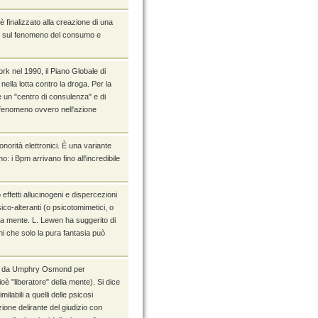
 finalizzato alla creazione di una
izie sul fenomeno del consumo e
k nel 1990, il Piano Globale di
nella lotta contro la droga. Per la
e un "centro di consulenza" e di
e fenomeno ovvero nell'azione
orità elettronici. È una variante
o: i Bpm arrivano fino all'incredibile
ffetti allucinogeni e dispercezioni
ico-alteranti (o psicotomimetici, o
e la mente. L. Lewen ha suggerito di
ni che solo la pura fantasia può
ato da Umphry Osmond per
è "liberatore" della mente). Si dice
ilabili a quelli delle psicosi
ione delirante del giudizio con