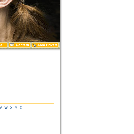
V
W
X
Y
Z