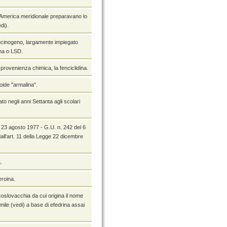
l'America meridionale preparavano lo
di).
llucinogeno, largamente impiegato
na o LSD.
rovenienza chimica, la fenciclidina.
loide "armalina".
o negli anni Settanta agli scolari
M. 23 agosto 1977 - G.U. n. 242 del 6
dall'art. 11 della Legge 22 dicembre
.
eroina.
coslovacchia da cui origina il nome
mile (vedi) a base di efedrina assai